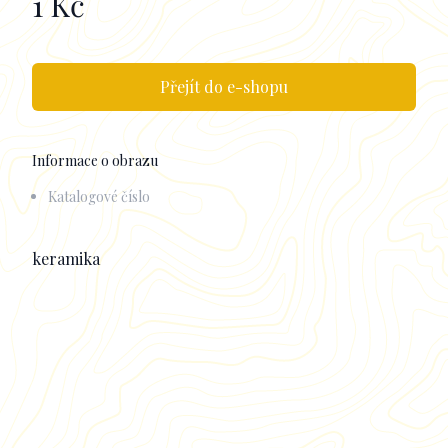
1 Kč
Přejít do e-shopu
Informace o obrazu
Katalogové číslo
Popisek
keramika