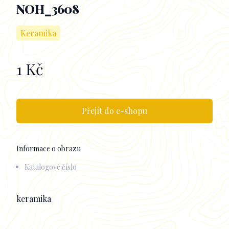
NOH_3608
Keramika
1 Kč
Informace k obrazu
Přejít do e-shopu
Informace o obrazu
Katalogové číslo
Popisek
keramika