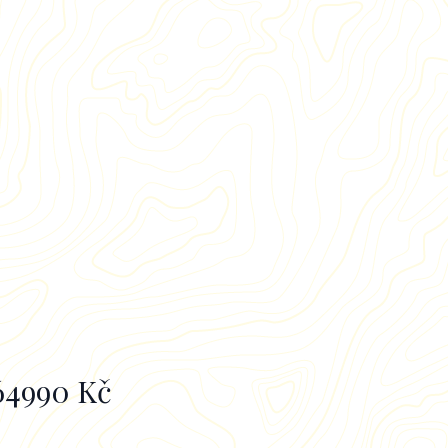
nformace k obrazu
64990 Kč