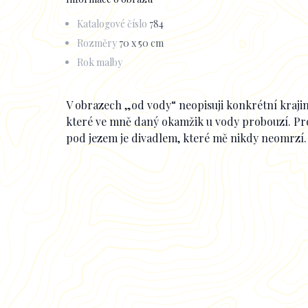
Katalogové číslo
784
Rozměry
70 x 50 cm
Rok malby
Popisek
V obrazech „od vody“ neopisuji konkrétní krajinu,
které ve mně daný okamžik u vody probouzí. Pro
pod jezem je divadlem, které mě nikdy neomrzí.