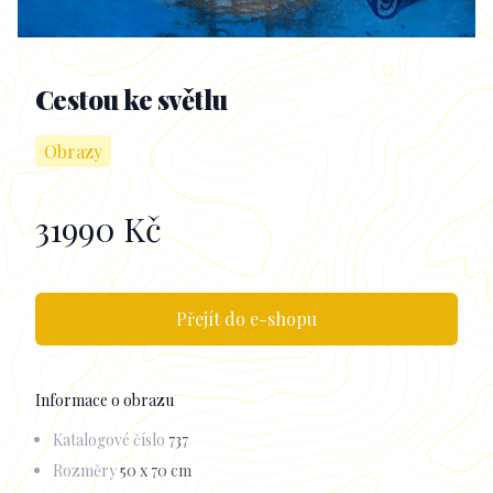
Cestou ke světlu
Obrazy
31990 Kč
Informace k obrazu
Přejít do e-shopu
Informace o obrazu
Katalogové číslo
737
Rozměry
50 x 70 cm