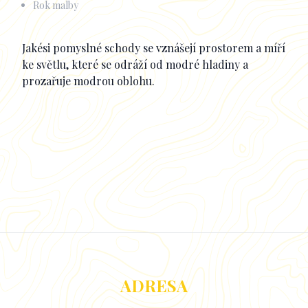
Rok malby
Popisek
Jakési pomyslné schody se vznášejí prostorem a míří
ke světlu, které se odráží od modré hladiny a
prozařuje modrou oblohu.
ADRESA