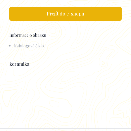
Přejít do e-shopu
Informace o obrazu
Katalogové číslo
Popisek
keramika