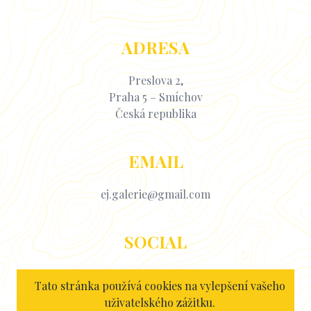
ADRESA
Preslova 2,
Praha 5 – Smíchov
Česká republika
EMAIL
ej.galerie@gmail.com
SOCIAL
Facebook
Tato stránka používá cookies na vylepšení vašeho
Instagram
uživatelského zážitku.