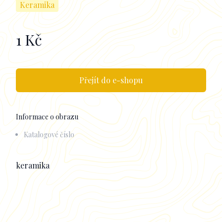
Keramika
1 Kč
Informace k obrazu
Přejít do e-shopu
Informace o obrazu
Katalogové číslo
Popisek
keramika