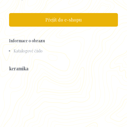
Přejít do e-shopu
Informace o obrazu
Katalogové číslo
Popisek
keramika