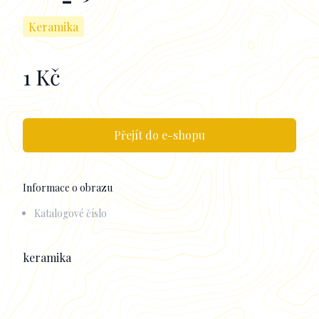
Keramika
1 Kč
Informace k obrazu
Přejít do e-shopu
Informace o obrazu
Katalogové číslo
Popisek
keramika