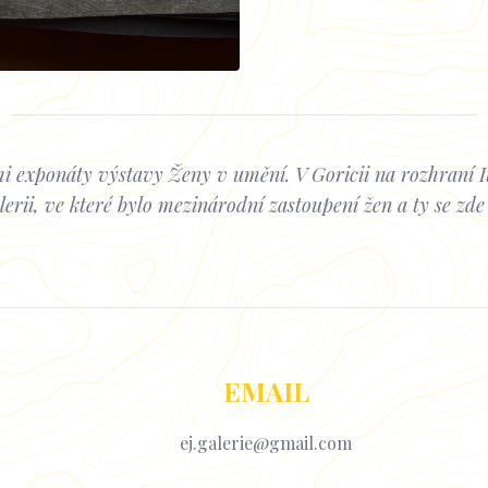
i exponáty výstavy Ženy v umění. V Goricii na rozhraní It
lerii, ve které bylo mezinárodní zastoupení žen a ty se zd
EMAIL
ej.galerie@gmail.com