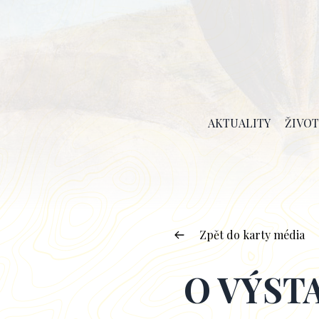
AKTUALITY
ŽIVOT
Zpět do karty média
O VÝST