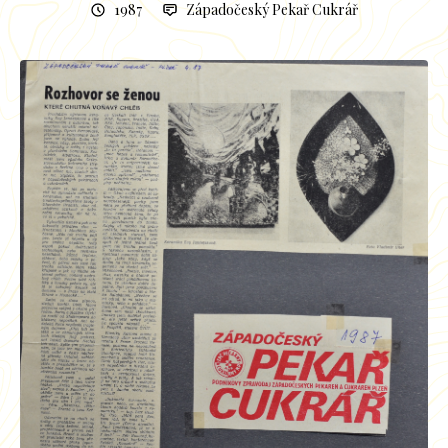
1987
Západočeský Pekař Cukrář