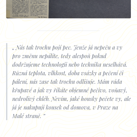
Nás tak trochu pojí pec. Jenže já nepeču a vy
pro změnu nepálíte, tedy alespoň pokud
dodržujeme technologii nebo technika neselhává.
Různá teplota, vlhkost, doba vsázky a pečení či
pálení, nás zase tak trochu odlišuje. Mám ráda
křupavé a jak vy říkáte objemné pečivo, voňavý,
nedrolivý chléb. Nevím, jaké housky pečete vy, ale
já je nakupuji kousek od domova, v Praze na
Malé straně.